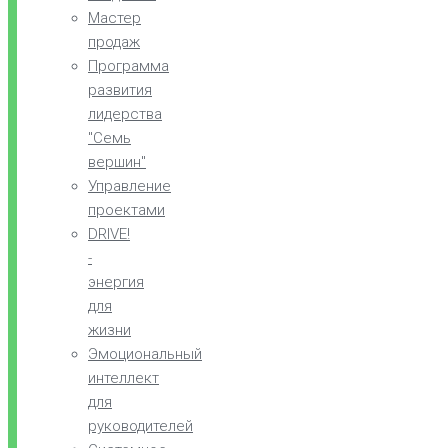
Мастер
продаж
Программа
развития
лидерства
"Семь
вершин"
Управление
проектами
DRIVE!
-
энергия
для
жизни
Эмоциональный
интеллект
для
руководителей