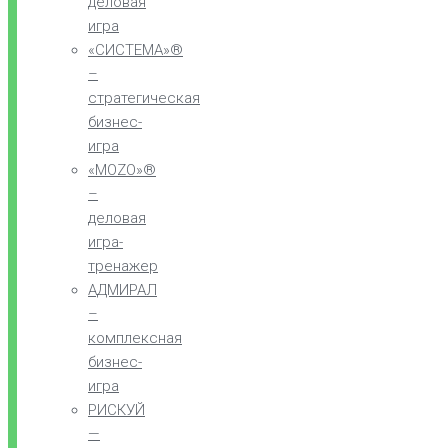
деловая
игра
«СИСТЕМА»®
–
стратегическая
бизнес-
игра
«MOZO»®
–
деловая
игра-
тренажер
АДМИРАЛ
–
комплексная
бизнес-
игра
РИСКУЙ
—