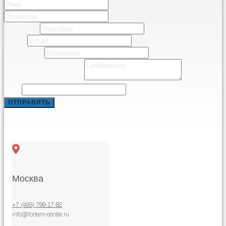
Имя
Фамилия
Телефон
*
Email
*
Компания
*
Comment or Message
*
Email
ОТПРАВИТЬ
Москва
+7 (495) 799-17-82
info@fortem-center.ru