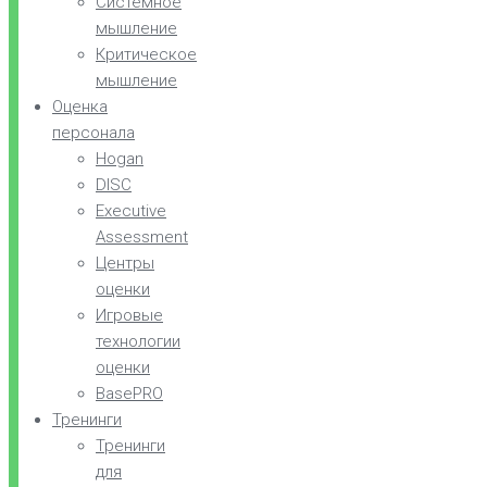
Системное
мышление
Критическое
мышление
Оценка
персонала
Hogan
DISC
Executive
Assessment
Центры
оценки
Игровые
технологии
оценки
BasePRO
Тренинги
Тренинги
для