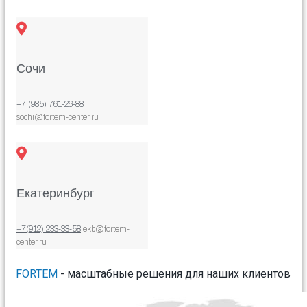
Сочи
+7 (985) 761-26-88
sochi@fortem-center.ru
Екатеринбург
+7(912) 233-33-58
ekb@fortem-
center.ru
FORTEM
- масштабные решения для наших клиентов