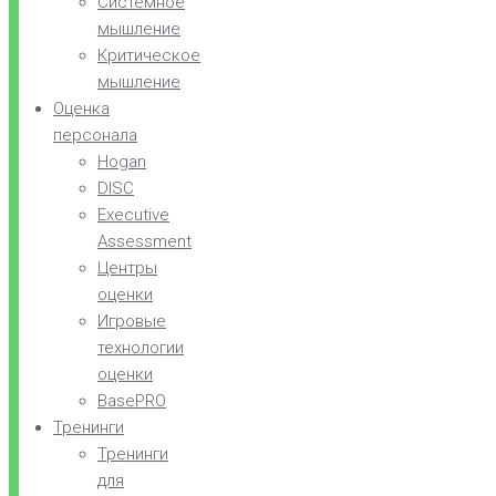
Системное
мышление
Критическое
мышление
Оценка
персонала
Hogan
DISC
Executive
Assessment
Центры
оценки
Игровые
технологии
оценки
BasePRO
Тренинги
Тренинги
для