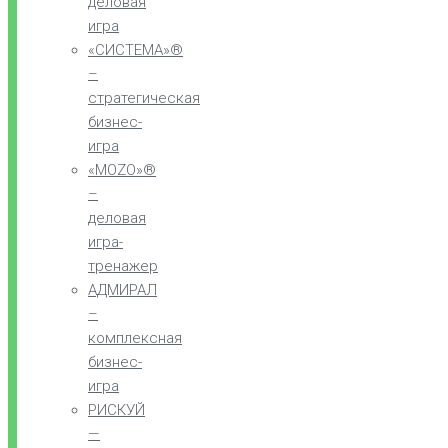
деловая
игра
«СИСТЕМА»®
–
стратегическая
бизнес-
игра
«MOZO»®
–
деловая
игра-
тренажер
АДМИРАЛ
–
комплексная
бизнес-
игра
РИСКУЙ
—