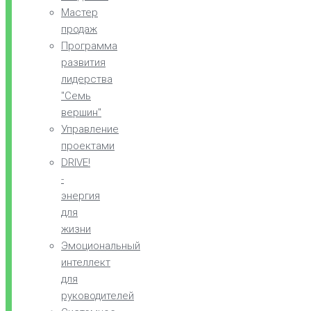
Мастер
продаж
Программа
развития
лидерства
"Семь
вершин"
Управление
проектами
DRIVE!
-
энергия
для
жизни
Эмоциональный
интеллект
для
руководителей