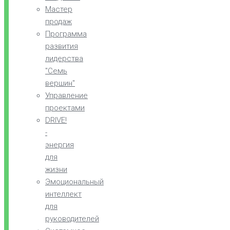
Мастер
продаж
Программа
развития
лидерства
"Семь
вершин"
Управление
проектами
DRIVE!
-
энергия
для
жизни
Эмоциональный
интеллект
для
руководителей