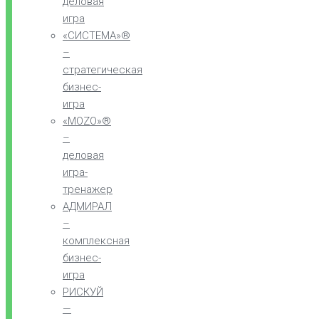
деловая
игра
«СИСТЕМА»®
–
стратегическая
бизнес-
игра
«MOZO»®
–
деловая
игра-
тренажер
АДМИРАЛ
–
комплексная
бизнес-
игра
РИСКУЙ
—