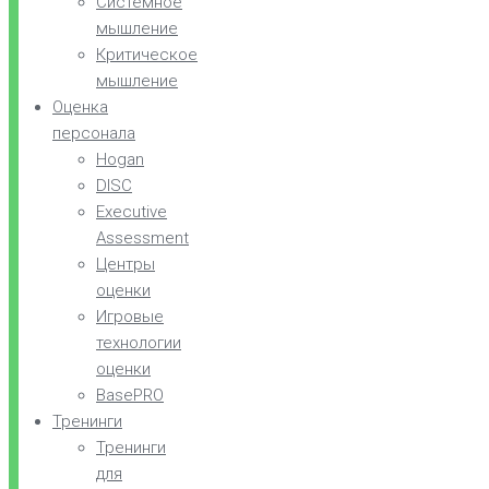
Системное
мышление
Критическое
мышление
Оценка
персонала
Hogan
DISC
Executive
Assessment
Центры
оценки
Игровые
технологии
оценки
BasePRO
Тренинги
Тренинги
для