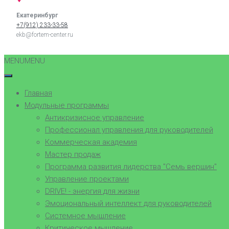
Екатеринбург
+7(912) 233-33-58
ekb@fortem-center.ru
MENU
MENU
Главная
Модульные программы
Антикризисное управление
Профессионал управления для руководителей
Коммерческая академия
Мастер продаж
Программа развития лидерства "Семь вершин"
Управление проектами
DRIVE! - энергия для жизни
Эмоциональный интеллект для руководителей
Системное мышление
Критическое мышление