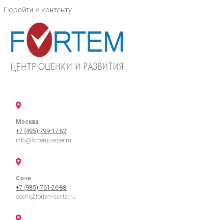
Перейти к контенту
Москва
+7 (495) 799-17-82
info@fortem-center.ru
Сочи
+7 (985) 761-26-88
sochi@fortem-center.ru