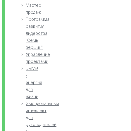
Мастер
продаж
Программа
развития
лидерства
"Семь
вершин"
Управление
проектами
DRIVE!
-
энергия
для
жизни
Эмоциональный
интеллект
для
руководителей