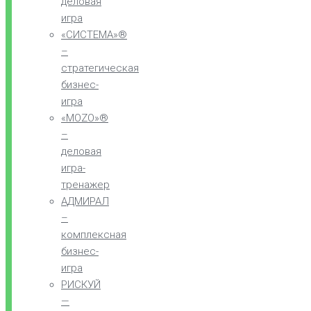
деловая
игра
«СИСТЕМА»®
–
стратегическая
бизнес-
игра
«MOZO»®
–
деловая
игра-
тренажер
АДМИРАЛ
–
комплексная
бизнес-
игра
РИСКУЙ
—