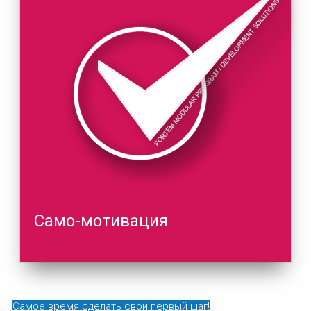
Само-мотивация
Самое время сделать свой первый шаг!