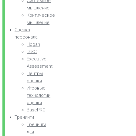
Системное
мышление
Критическое
мышление
Оценка
персонала
Hogan
DISC
Executive
Assessment
Центры
оценки
Игровые
технологии
оценки
BasePRO
Тренинги
Тренинги
для