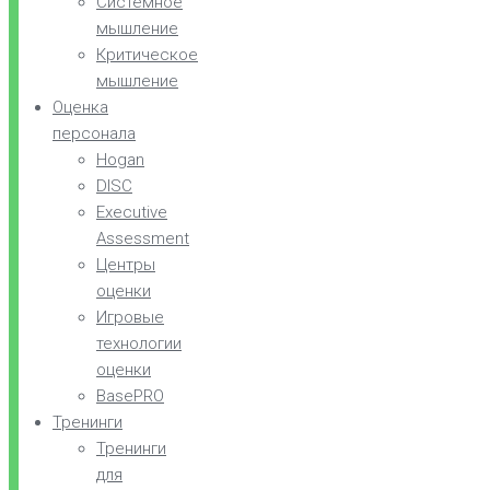
Системное
мышление
Критическое
мышление
Оценка
персонала
Hogan
DISC
Executive
Assessment
Центры
оценки
Игровые
технологии
оценки
BasePRO
Тренинги
Тренинги
для