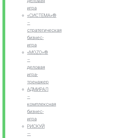
деловая
игра
«СИСТЕМА»®
–
стратегическая
бизнес-
игра
«MOZO»®
–
деловая
игра-
тренажер
АДМИРАЛ
–
комплексная
бизнес-
игра
РИСКУЙ
—