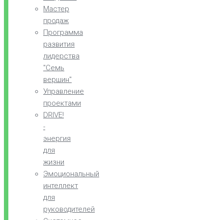
Мастер
продаж
Программа
развития
лидерства
"Семь
вершин"
Управление
проектами
DRIVE!
-
энергия
для
жизни
Эмоциональный
интеллект
для
руководителей