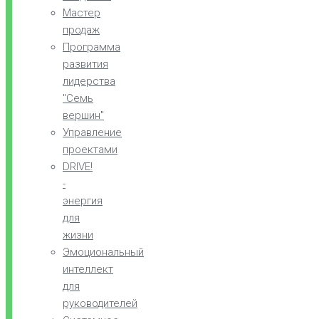
Мастер
продаж
Программа
развития
лидерства
"Семь
вершин"
Управление
проектами
DRIVE!
-
энергия
для
жизни
Эмоциональный
интеллект
для
руководителей