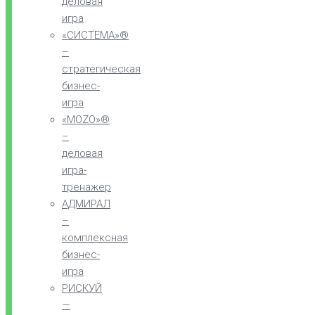
деловая
игра
«СИСТЕМА»®
–
стратегическая
бизнес-
игра
«MOZO»®
–
деловая
игра-
тренажер
АДМИРАЛ
–
комплексная
бизнес-
игра
РИСКУЙ
—