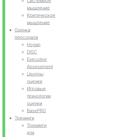
Системное
мышление
Критическое
мышление
Оценка
персонала
Hogan
DISC
Executive
Assessment
Центры
оценки
Игровые
технологии
оценки
BasePRO
Тренинги
Тренинги
для