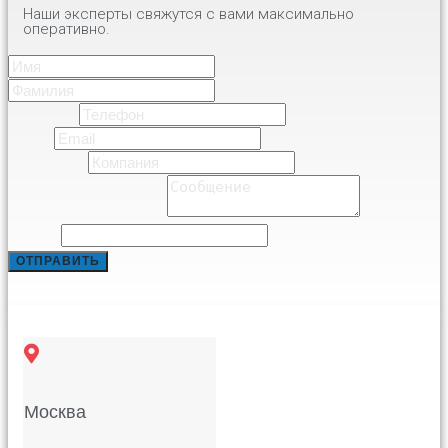
Наши эксперты свяжутся с вами максимально
оперативно.
Имя
*
Имя
Фамилия
Телефон
*
Email
*
Компания
*
Comment or Message
*
Website
ОТПРАВИТЬ
Москва