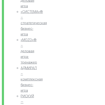
деловая
игра
«СИСТЕМА»®
–
стратегическая
бизнес-
игра
«MOZO»®
–
деловая
игра-
тренажер
АДМИРАЛ
–
комплексная
бизнес-
игра
РИСКУЙ
—