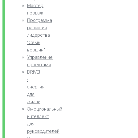
Мастер
продаж
Программа
развития
лидерства
"Семь
вершин"
Управление
проектами
DRIVE!
-
энергия
для
жизни
Эмоциональный
интеллект
для
руководителей