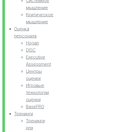
Системное
мышление
Критическое
мышление
Оценка
персонала
Hogan
DISC
Executive
Assessment
Центры
оценки
Игровые
технологии
оценки
BasePRO
Тренинги
Тренинги
для