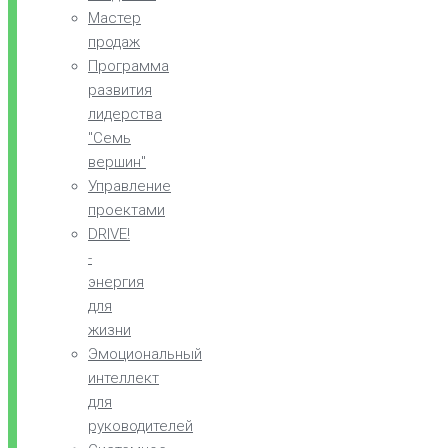
Мастер
продаж
Программа
развития
лидерства
"Семь
вершин"
Управление
проектами
DRIVE!
-
энергия
для
жизни
Эмоциональный
интеллект
для
руководителей