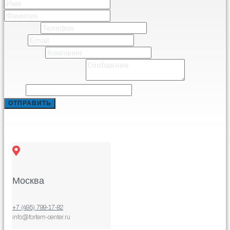
Имя
Фамилия
Телефон
*
Email
*
Компания
*
Comment or Message
*
Phone
ОТПРАВИТЬ
Москва
+7 (495) 799-17-82
info@fortem-center.ru