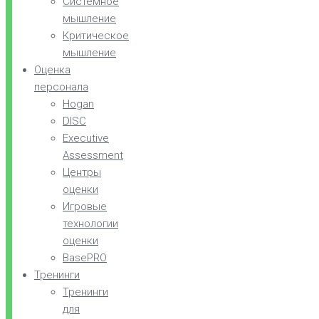
Системное
мышление
Критическое
мышление
Оценка
персонала
Hogan
DISC
Executive
Assessment
Центры
оценки
Игровые
технологии
оценки
BasePRO
Тренинги
Тренинги
для