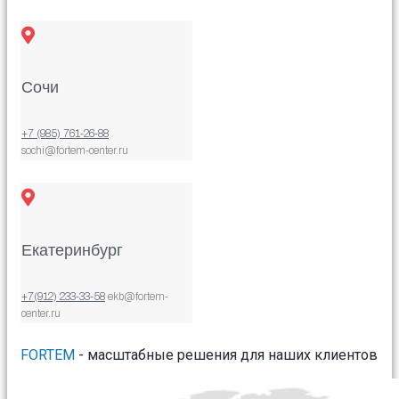
Сочи
+7 (985) 761-26-88
sochi@fortem-center.ru
Екатеринбург
+7(912) 233-33-58
ekb@fortem-
center.ru
FORTEM
- масштабные решения для наших клиентов