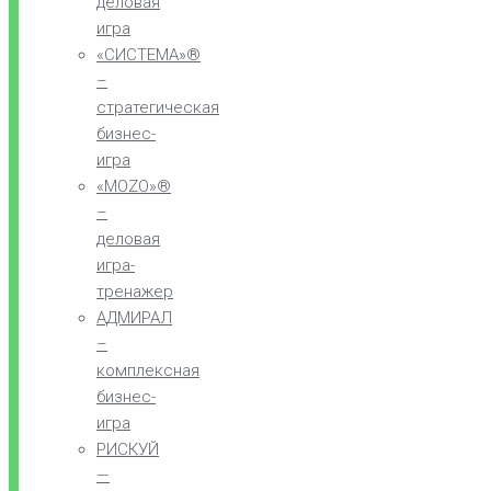
деловая
игра
«СИСТЕМА»®
–
стратегическая
бизнес-
игра
«MOZO»®
–
деловая
игра-
тренажер
АДМИРАЛ
–
комплексная
бизнес-
игра
РИСКУЙ
—