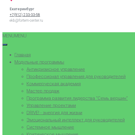
Екатеринбург
+7(912) 233-33-58
ekb@fortem-center.ru
MENU
MENU
Главная
Модульные программы
Антикризисное управление
Профессионал управления для руководителей
Коммерческая академия
Мастер продаж
Программа развития лидерства "Семь вершин"
Управление проектами
DRIVE! - энергия для жизни
Эмоциональный интеллект для руководителей
Системное мышление
Критическое мышление