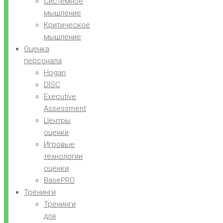
Системное
мышление
Критическое
мышление
Оценка
персонала
Hogan
DISC
Executive
Assessment
Центры
оценки
Игровые
технологии
оценки
BasePRO
Тренинги
Тренинги
для