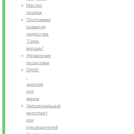
Мастер
продаж
Программа
развития
лидерства
"Семь
вершин"
Управление
проектами
DRIVE!
-
энергия
для
жизни
Эмоциональный
интеллект
для
руководителей