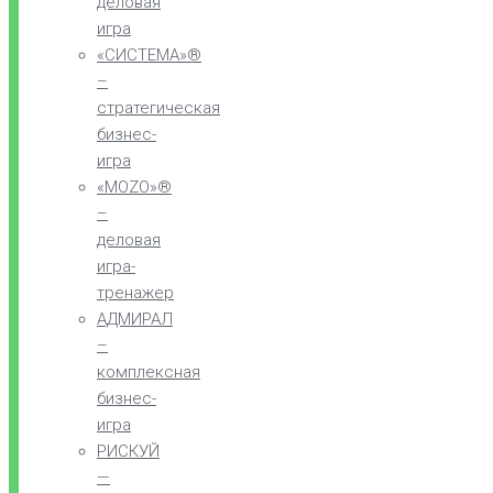
деловая
игра
«СИСТЕМА»®
–
стратегическая
бизнес-
игра
«MOZO»®
–
деловая
игра-
тренажер
АДМИРАЛ
–
комплексная
бизнес-
игра
РИСКУЙ
—