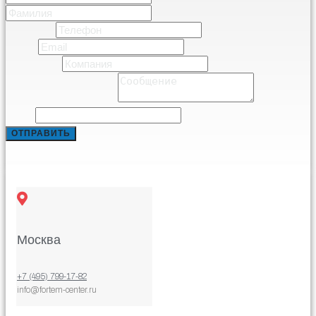
Фамилия
Телефон
*
Email
*
Компания
*
Comment or Message
*
Phone
ОТПРАВИТЬ
Москва
+7 (495) 799-17-82
info@fortem-center.ru