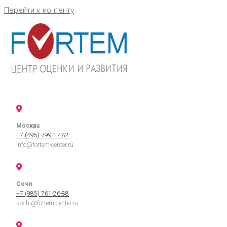
Перейти к контенту
Москва
+7 (495) 799-17-82
info@fortem-center.ru
Сочи
+7 (985) 761-26-88
sochi@fortem-center.ru