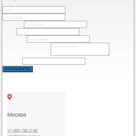
Имя
*
Имя
Фамилия
Телефон
*
Email
*
Компания
*
Comment or Message
*
Comment
ОТПРАВИТЬ
Москва
+7 (495) 799-17-82