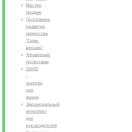
Мастер
продаж
Программа
развития
лидерства
"Семь
вершин"
Управление
проектами
DRIVE!
-
энергия
для
жизни
Эмоциональный
интеллект
для
руководителей