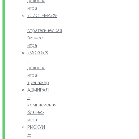
деловая
игра
«СИСТЕМА»®
–
стратегическая
бизнес-
игра
«MOZO»®
–
деловая
игра-
тренажер
АДМИРАЛ
–
комплексная
бизнес-
игра
РИСКУЙ
—