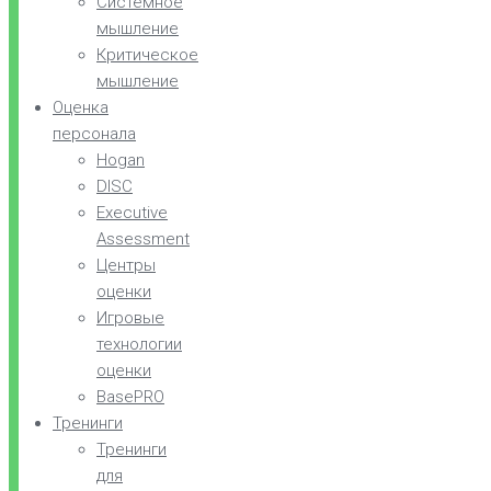
Системное
мышление
Критическое
мышление
Оценка
персонала
Hogan
DISC
Executive
Assessment
Центры
оценки
Игровые
технологии
оценки
BasePRO
Тренинги
Тренинги
для