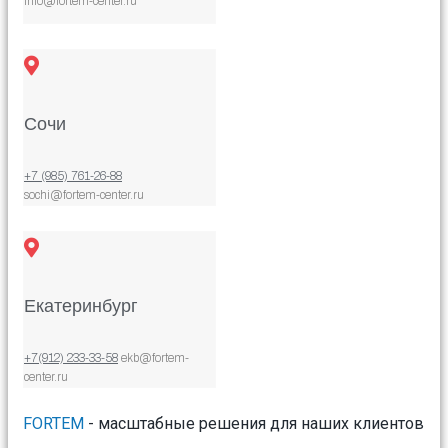
info@fortem-center.ru
Сочи
+7 (985) 761-26-88
sochi@fortem-center.ru
Екатеринбург
+7(912) 233-33-58
ekb@fortem-
center.ru
FORTEM
- масштабные решения для наших клиентов