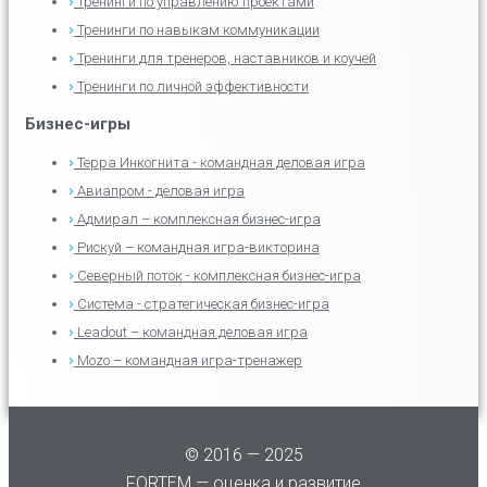
Тренинги по управлению проектами
Тренинги по навыкам коммуникации
Тренинги для тренеров, наставников и коучей
Тренинги по личной эффективности
Бизнес-игры
Терра Инкогнита - командная деловая игра
Авиапром - деловая игра
Адмирал – комплексная бизнес-игра
Рискуй – командная игра-викторина
Северный поток - комплексная бизнес-игра
Система - стратегическая бизнес-игра
Leadout – командная деловая игра
Mozo – командная игра-тренажер
© 2016 — 2025
FORTEM — оценка и развитие