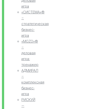
деловая
игра
«СИСТЕМА»®
–
стратегическая
бизнес-
игра
«MOZO»®
–
деловая
игра-
тренажер
АДМИРАЛ
–
комплексная
бизнес-
игра
РИСКУЙ
—