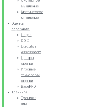
Системное
мышление
Критическое
мышление
Оценка
персонала
Hogan
DISC
Executive
Assessment
Центры
оценки
Игровые
технологии
оценки
BasePRO
Тренинги
Тренинги
для