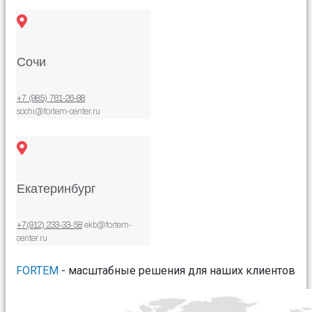
Сочи
+7 (985) 761-26-88
sochi@fortem-center.ru
Екатеринбург
+7(912) 233-33-58
ekb@fortem-
center.ru
FORTEM
- масштабные решения для наших клиентов