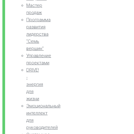
Мастер
продаж
Программа
развития
лидерства
"Семь
вершин"
Управление
проектами
DRIVE!
-
энергия
для
жизни
Эмоциональный
интеллект
для
руководителей