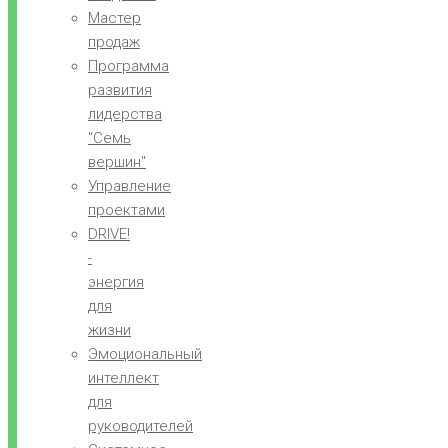
Мастер
продаж
Программа
развития
лидерства
"Семь
вершин"
Управление
проектами
DRIVE!
-
энергия
для
жизни
Эмоциональный
интеллект
для
руководителей