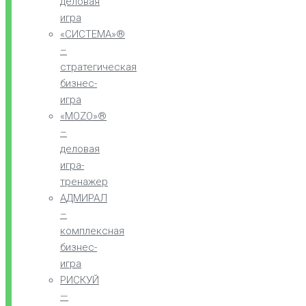
деловая
игра
«СИСТЕМА»®
–
стратегическая
бизнес-
игра
«MOZO»®
–
деловая
игра-
тренажер
АДМИРАЛ
–
комплексная
бизнес-
игра
РИСКУЙ
—