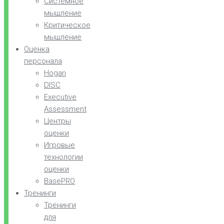
Системное
мышление
Критическое
мышление
Оценка
персонала
Hogan
DISC
Executive
Assessment
Центры
оценки
Игровые
технологии
оценки
BasePRO
Тренинги
Тренинги
для