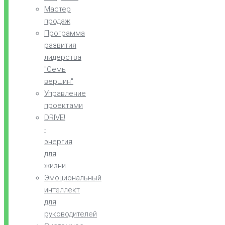
Мастер
продаж
Программа
развития
лидерства
"Семь
вершин"
Управление
проектами
DRIVE!
-
энергия
для
жизни
Эмоциональный
интеллект
для
руководителей