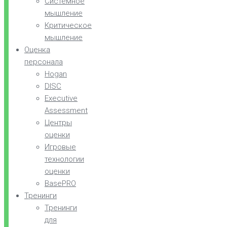
Системное
мышление
Критическое
мышление
Оценка
персонала
Hogan
DISC
Executive
Assessment
Центры
оценки
Игровые
технологии
оценки
BasePRO
Тренинги
Тренинги
для