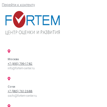
Перейти к контенту
Москва
+7 (495) 799-17-82
info@fortem-center.ru
Сочи
+7 (985) 761-26-88
sochi@fortem-center.ru