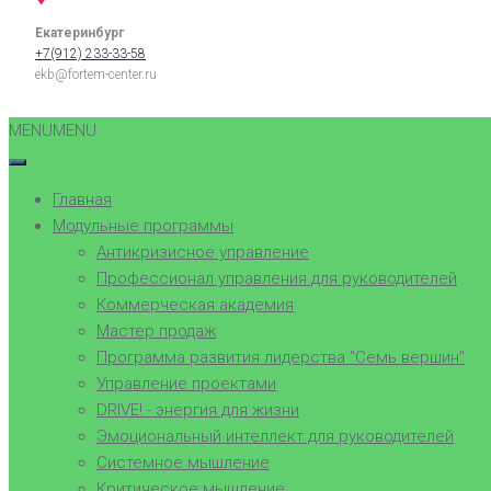
Екатеринбург
+7(912) 233-33-58
ekb@fortem-center.ru
MENU
MENU
Главная
Модульные программы
Антикризисное управление
Профессионал управления для руководителей
Коммерческая академия
Мастер продаж
Программа развития лидерства "Семь вершин"
Управление проектами
DRIVE! - энергия для жизни
Эмоциональный интеллект для руководителей
Системное мышление
Критическое мышление