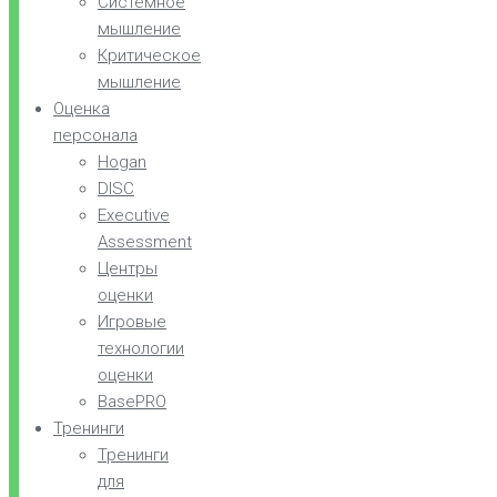
Системное
мышление
Критическое
мышление
Оценка
персонала
Hogan
DISC
Executive
Assessment
Центры
оценки
Игровые
технологии
оценки
BasePRO
Тренинги
Тренинги
для