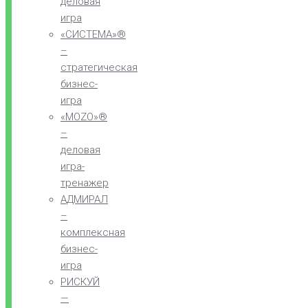
деловая
игра
«СИСТЕМА»®
–
стратегическая
бизнес-
игра
«MOZO»®
–
деловая
игра-
тренажер
АДМИРАЛ
–
комплексная
бизнес-
игра
РИСКУЙ
—