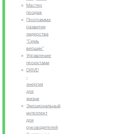
Мастер
продаж
Программа
развития
лидерства
"Семь
вершин"
Управление
проектами
DRIVE!
-
энергия
для
жизни
Эмоциональный
интеллект
для
руководителей