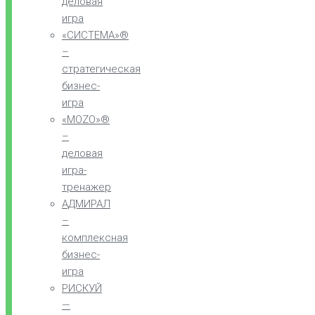
деловая
игра
«СИСТЕМА»®
–
стратегическая
бизнес-
игра
«MOZO»®
–
деловая
игра-
тренажер
АДМИРАЛ
–
комплексная
бизнес-
игра
РИСКУЙ
—