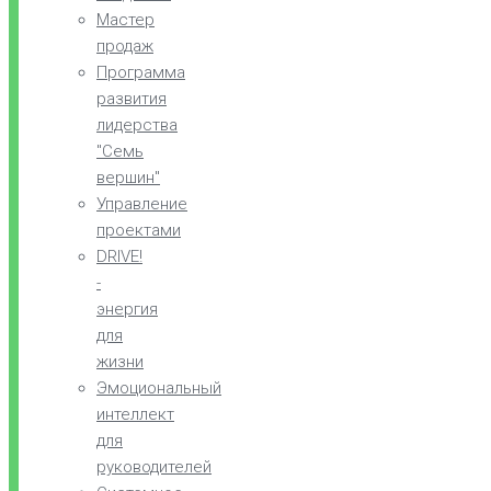
Мастер
продаж
Программа
развития
лидерства
"Семь
вершин"
Управление
проектами
DRIVE!
-
энергия
для
жизни
Эмоциональный
интеллект
для
руководителей