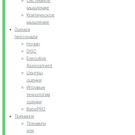
Системное
мышление
Критическое
мышление
Оценка
персонала
Hogan
DISC
Executive
Assessment
Центры
оценки
Игровые
технологии
оценки
BasePRO
Тренинги
Тренинги
для