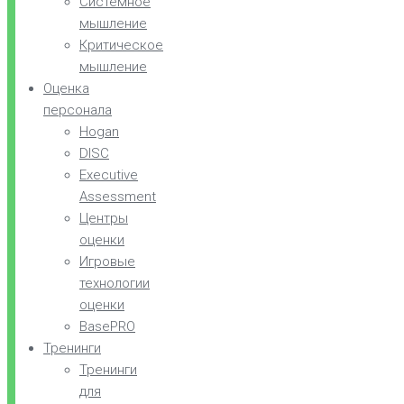
Системное
мышление
Критическое
мышление
Оценка
персонала
Hogan
DISC
Executive
Assessment
Центры
оценки
Игровые
технологии
оценки
BasePRO
Тренинги
Тренинги
для