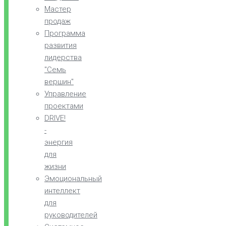
Мастер
продаж
Программа
развития
лидерства
"Семь
вершин"
Управление
проектами
DRIVE!
-
энергия
для
жизни
Эмоциональный
интеллект
для
руководителей