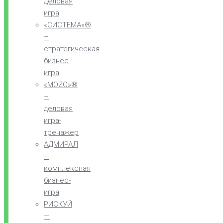
деловая
игра
«СИСТЕМА»®
–
стратегическая
бизнес-
игра
«MOZO»®
–
деловая
игра-
тренажер
АДМИРАЛ
–
комплексная
бизнес-
игра
РИСКУЙ
—