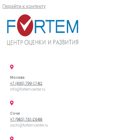
Перейти к контенту
Москва
+7 (495) 799-17-82
info@fortem-center.ru
Сочи
+7 (985) 761-26-88
sochi@fortem-center.ru