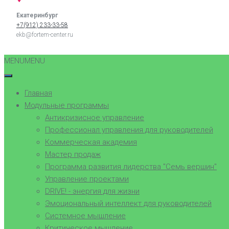
Екатеринбург
+7(912) 233-33-58
ekb@fortem-center.ru
MENU
MENU
Главная
Модульные программы
Антикризисное управление
Профессионал управления для руководителей
Коммерческая академия
Мастер продаж
Программа развития лидерства "Семь вершин"
Управление проектами
DRIVE! - энергия для жизни
Эмоциональный интеллект для руководителей
Системное мышление
Критическое мышление