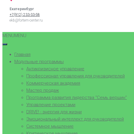
Екатеринбург
+7(912) 233-33-58
ekb@fortem-center.ru
MENU
MENU
Главная
Модульные программы
Антикризисное управление
Профессионал управления для руководителей
Коммерческая академия
Мастер продаж
Программа развития лидерства "Семь вершин"
Управление проектами
DRIVE! - энергия для жизни
Эмоциональный интеллект для руководителей
Системное мышление
Критическое мышление