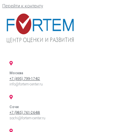
Перейти к контенту
Москва
+7 (495) 799-17-82
info@fortem-center.ru
Сочи
+7 (985) 761-26-88
sochi@fortem-center.ru