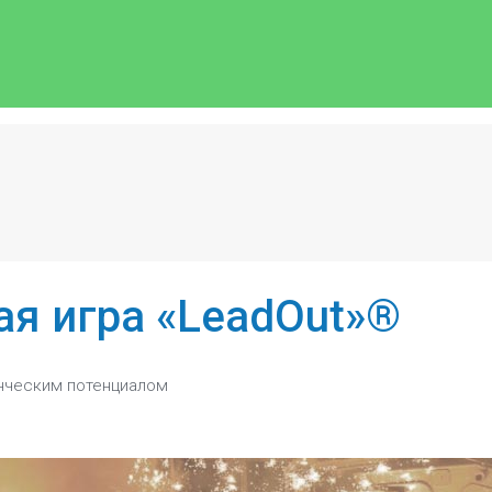
я игра «LeadOut»®
енческим потенциалом