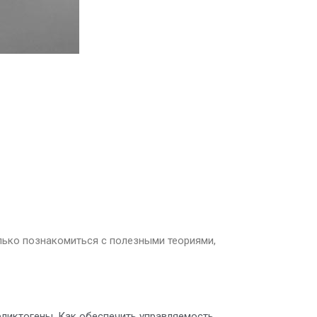
лько познакомиться с полезными теориями,
фликтогены. Как обеспечить управляемость