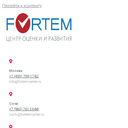
Перейти к контенту
Москва
+7 (495) 799-17-82
info@fortem-center.ru
Сочи
+7 (985) 761-26-88
sochi@fortem-center.ru