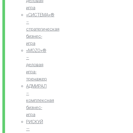
деловая
игра
«СИСТЕМА»®
–
стратегическая
бизнес-
игра
«MOZO»®
–
деловая
игра-
тренажер
АДМИРАЛ
–
комплексная
бизнес-
игра
РИСКУЙ
—