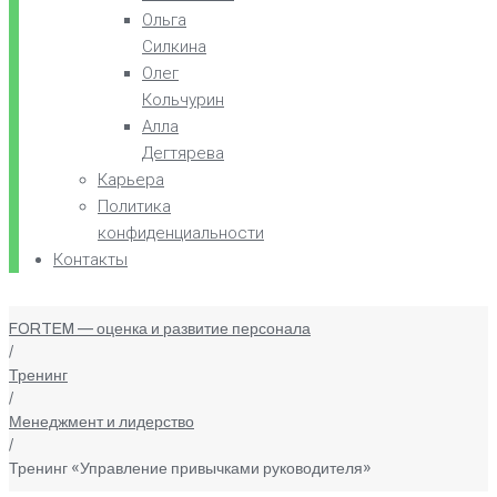
Ольга
Силкина
Олег
Кольчурин
Алла
Дегтярева
Карьера
Политика
конфиденциальности
Контакты
FORTEM — оценка и развитие персонала
/
Тренинг
/
Менеджмент и лидерство
/
Тренинг «Управление привычками руководителя»