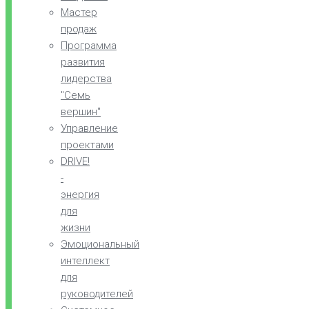
Мастер
продаж
Программа
развития
лидерства
"Семь
вершин"
Управление
проектами
DRIVE!
-
энергия
для
жизни
Эмоциональный
интеллект
для
руководителей