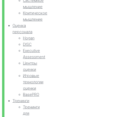
Системное
мышление
Критическое
мышление
Оценка
персонала
Hogan
DISC
Executive
Assessment
Центры
оценки
Игровые
технологии
оценки
BasePRO
Тренинги
Тренинги
для