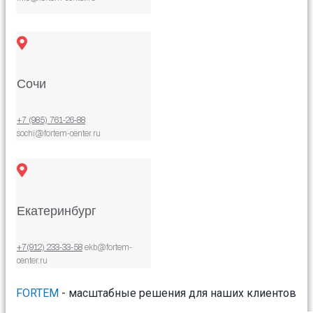
Сочи
+7 (985) 761-26-88
sochi@fortem-center.ru
Екатеринбург
+7(912) 233-33-58
ekb@fortem-
center.ru
FORTEM
- масштабные решения для наших клиентов