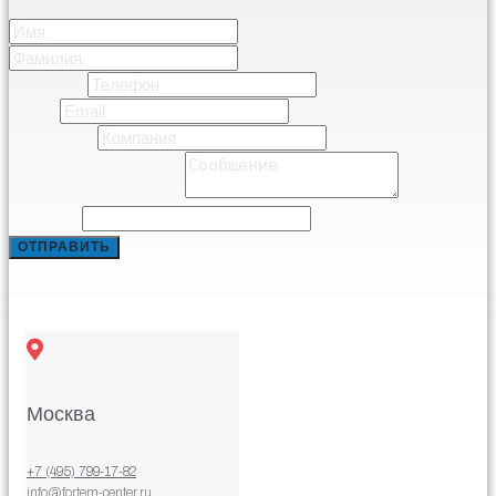
Имя
*
Имя
Фамилия
Телефон
*
Email
*
Компания
*
Comment or Message
*
Comment
ОТПРАВИТЬ
Москва
+7 (495) 799-17-82
info@fortem-center.ru