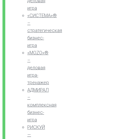
деловая
игра
«СИСТЕМА»®
–
стратегическая
бизнес-
игра
«MOZO»®
–
деловая
игра-
тренажер
АДМИРАЛ
–
комплексная
бизнес-
игра
РИСКУЙ
—