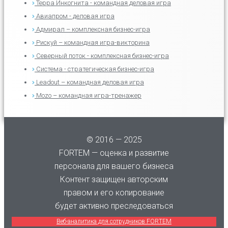
Терра Инкогнита - командная деловая игра
Авиапром - деловая игра
Адмирал – комплексная бизнес-игра
Рискуй – командная игра-викторина
Северный поток - комплексная бизнес-игра
Система - стратегическая бизнес-игра
Leadout – командная деловая игра
Mozo – командная игра-тренажер
© 2016 — 2025
FORTEM — оценка и развитие
персонала для вашего бизнеса
Контент защищен авторским
правом и его копирование
будет активно преследоваться
Веб-аналитика для сотрудников FORTEM