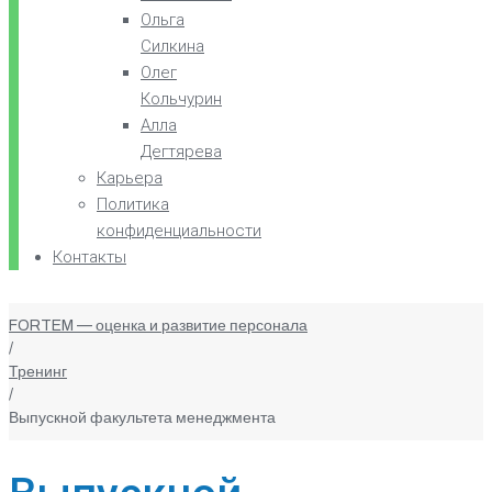
Ольга
Силкина
Олег
Кольчурин
Алла
Дегтярева
Карьера
Политика
конфиденциальности
Контакты
FORTEM — оценка и развитие персонала
/
Тренинг
/
Выпускной факультета менеджмента