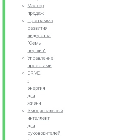
Мастер
продаж
Программа
развития
лидерства
"Семь
вершин"
Управление
проектами
DRIVE!
-
энергия
для
жизни
Эмоциональный
интеллект
для
руководителей