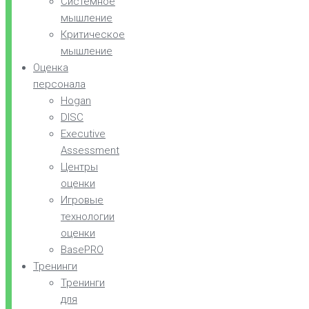
Системное
мышление
Критическое
мышление
Оценка
персонала
Hogan
DISC
Executive
Assessment
Центры
оценки
Игровые
технологии
оценки
BasePRO
Тренинги
Тренинги
для