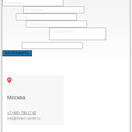
Фамилия
Телефон
*
Email
*
Компания
*
Comment or Message
*
Comment
ОТПРАВИТЬ
Москва
+7 (495) 799-17-82
info@fortem-center.ru