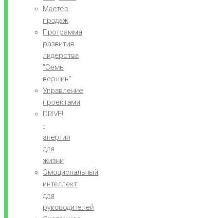
Мастер
продаж
Программа
развития
лидерства
"Семь
вершин"
Управление
проектами
DRIVE!
-
энергия
для
жизни
Эмоциональный
интеллект
для
руководителей