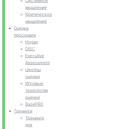
Системное
мышление
Критическое
мышление
Оценка
персонала
Hogan
DISC
Executive
Assessment
Центры
оценки
Игровые
технологии
оценки
BasePRO
Тренинги
Тренинги
для