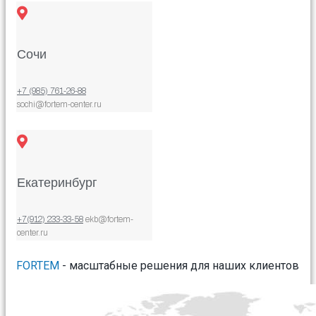
Сочи
+7 (985) 761-26-88
sochi@fortem-center.ru
Екатеринбург
+7(912) 233-33-58
ekb@fortem-
center.ru
FORTEM
- масштабные решения для наших клиентов