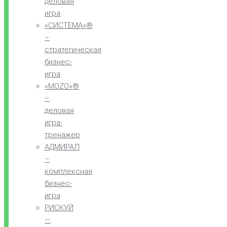
деловая
игра
«СИСТЕМА»®
–
стратегическая
бизнес-
игра
«MOZO»®
–
деловая
игра-
тренажер
АДМИРАЛ
–
комплексная
бизнес-
игра
РИСКУЙ
—